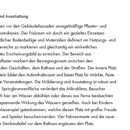
und Ausstattung
egen vor den Gebäudefassaden unregelmäßige Pflaster- und
sstrukturen. Der Freiraum wir durch ein gezieltes Einsetzen
dlicher Bodenbeläge und Materialien definiert um Nutzungs- und
ereiche zu markieren und gleichzeitig ein einheitliches
es Erscheinungsbild zu erreichen. Der Bereich aus
pflaster markiert den Bewegungsraum zwischen den
den Geschäften, dem Rathaus und der Straßen. Der innere Platz
tein bildet den Aufenthaltsraum und bietet Platz für Märkte, Feste
e Veranstaltungen. Die Möblierung und Ausstattung ist robust und
ie Springbrunnenfläche verändert das Mikroklima. Besucher
ch hier am Wasser abkühlen oder dieses aus Ferne beobachten
tspannende Wirkung des Wassers genießen. Auch bei Kindern
asserspiel gutankommen, welche diesen Platz mit großer Freude
 und Spielen besuchenwerden. Vier Fahnenmaste und die neue
er Denkmaltafel vor dem Rathaus ergänzen den Platz.