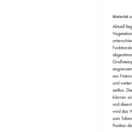
Material 
Aktuell li
Vegetation
unterschie
Funktionsb
abgestimmt
Großstein
angrenzen
aus Naturs
und weiter
zeitlos. D
können si
und dieen
wird das W
zum Toben
Position d