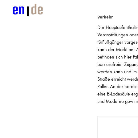
en
de
Verkehr
Der Hauptaufenthaltso
Veranstaltungen oder
fürFußgänger vorges
kann der Markt per A
befinden sich hier Fa
barrierefreier Zugan
werden kann und im 
Straße erreicht werd
Poller. An der nördl
eine E-Ladesäule erg
und Moderne gewinn