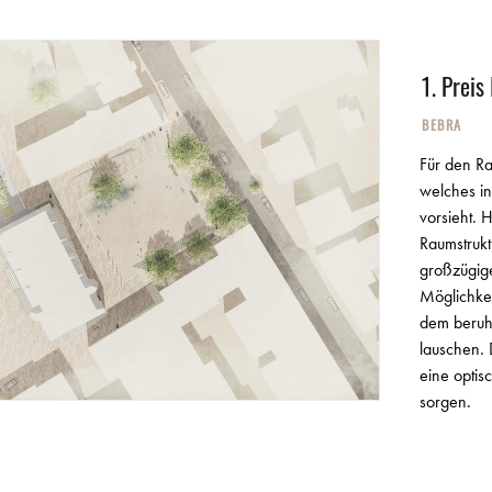
1. Preis
BEBRA
Für den Ra
welches i
vorsieht. 
Raumstrukt
großzügige
Möglichkei
dem beruh
lauschen.
eine optis
sorgen.