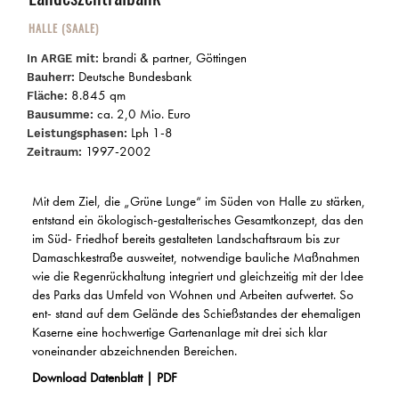
HALLE (SAALE)
brandi & partner, Göttingen
In ARGE mit:
Deutsche Bundesbank
Bauherr:
8.845 qm
Fläche:
ca. 2,0 Mio. Euro
Bausumme:
Lph 1-8
Leistungsphasen:
1997-2002
Zeitraum:
Mit dem Ziel, die „Grüne Lunge“ im Süden von Halle zu stärken,
entstand ein ökologisch-gestalterisches Gesamtkonzept, das den
im Süd- Friedhof bereits gestalteten Landschaftsraum bis zur
Damaschkestraße ausweitet, notwendige bauliche Maßnahmen
wie die Regenrückhaltung integriert und gleichzeitig mit der Idee
des Parks das Umfeld von Wohnen und Arbeiten aufwertet. So
ent- stand auf dem Gelände des Schießstandes der ehemaligen
Kaserne eine hochwertige Gartenanlage mit drei sich klar
voneinander abzeichnenden Bereichen.
Download Datenblatt | PDF