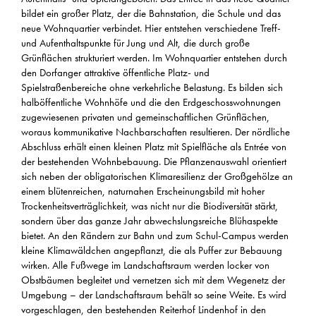
bildet ein großer Platz, der die Bahnstation, die Schule und das
neue Wohnquartier verbindet. Hier entstehen verschiedene Treff-
und Aufenthaltspunkte für Jung und Alt, die durch große
Grünflächen strukturiert werden. Im Wohnquartier entstehen durch
den Dorfanger attraktive öffentliche Platz- und
Spielstraßenbereiche ohne verkehrliche Belastung.
Es bilden sich
h
alböffentliche Wohnhöfe und die den Erdgeschosswohnungen
zugewiesenen privaten und gemeinschaftlichen Grünflächen
,
woraus
kommunikative Nachbarschaften
resultieren
. Der nördliche
Abschluss erhält einen kleinen Platz mit Spielfläche als Entrée von
der bestehenden Wohnbebauung. Die Pflanzenauswahl orientiert
sich neben der obligatorischen
Klima
r
esilienz
der Großgehölze an
einem blütenreichen, naturnahen Erscheinungsbild mit hoher
Trockenheitsverträglichkeit, was nicht nur die Biodiversität stärkt,
sondern
über das ganze Jahr
abwechslungsreiche Blühaspekte
bietet. An den Rändern zur Bahn und zum Schul-Campus werden
kleine Klimawäldchen angepflanzt, die als Puffer zur Bebauung
wirken. Alle Fußwege im Landschaftsraum werden locker von
Obstbäumen begleitet und vernetzen sich mit dem Wegenetz der
Umgebung – der Landschaftsraum behält so seine Weite. Es wird
vorgeschlagen, den bestehenden Reiterhof Lindenhof in den