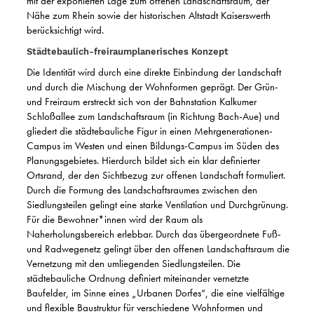
mit der exponierten Lage zum offenen Landschaftsraum, der
Nähe zum Rhein sowie der historischen Altstadt Kaiserswerth
berücksichtigt wird.
Städtebaulich-freiraumplanerisches Konzept
Die Identität wird durch eine direkte Einbindung der Landschaft
und durch die Mischung der Wohnformen geprägt. Der Grün-
und Freiraum erstreckt sich von der Bahnstation Kalkumer
Schloßallee zum Landschaftsraum (in Richtung Bach-Aue) und
gliedert die städtebauliche Figur in einen Mehrgenerationen-
Campus im Westen und einen Bildungs-Campus im Süden des
Planungsgebietes. Hierdurch bildet sich ein klar definierter
Ortsrand, der den Sichtbezug zur offenen Landschaft formuliert.
Durch die Formung des Landschaftsraumes zwischen den
Siedlungsteilen gelingt eine starke Ventilation und Durchgrünung.
Für die Bewohner*innen wird der Raum als
Naherholungsbereich erlebbar. Durch das übergeordnete Fuß-
und Radwegenetz gelingt über den offenen Landschaftsraum die
Vernetzung mit den umliegenden Siedlungsteilen. Die
städtebauliche Ordnung definiert miteinander vernetzte
Baufelder, im Sinne eines „Urbanen Dorfes“, die eine vielfältige
und flexible Baustruktur für verschiedene Wohnformen und