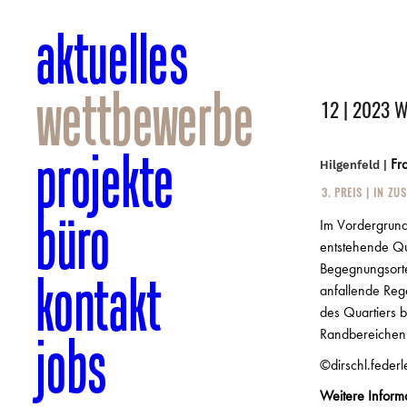
aktuelles
wettbewerbe
12 | 2023
projekte
Fra
Hilgenfeld |
3. PREIS | IN Z
büro
Im Vordergrund
entstehende Que
Begegnungsorte
kontakt
anfallende Reg
des Quartiers 
jobs
Randbereichen 
©dirschl.federl
Weitere Inform