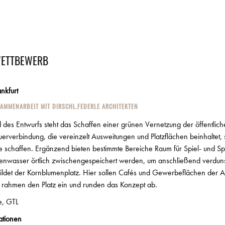
 WETTBEWERB
nkfurt
USAMMENARBEIT MIT DIRSCHL.FEDERLE ARCHITEKTEN
 des Entwurfs steht das Schaffen einer grünen Vernetzung der öffentli
rverbindung, die vereinzelt Ausweitungen und Platzflächen beinhaltet, 
 schaffen. Ergänzend bieten bestimmte Bereiche Raum für Spiel- und Spo
enwasser örtlich zwischengespeichert werden, um anschließend verduns
bildet der Kornblumenplatz. Hier sollen Cafés und Gewerbeflächen der A
rahmen den Platz ein und runden das Konzept ab.
e, GTL
ationen