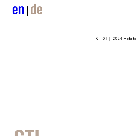
en
de
01 | 2024 mehrf