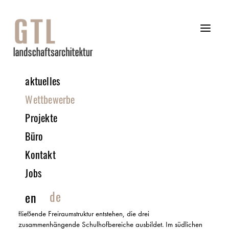
aktuelles
06 | 2024 WETTBEWERB
Wettbewerbe
Projekte
Leibniz-Gymnasium | Essen
Büro
ANERKENNUNG | IN ZUSAMMENARBEIT MIT LH ARCHITEKTEN
Kontakt
Das freiraumplanerische Gesamtkonzept sieht vor, differenzierte
Schulhofbereiche mit unterschiedlichen Charakteren,
Jobs
Atmosphären und Funktionen für ein vielfältiges
Nutzungsangebot zu erzeugen.
de
en
Die städtebauliche Setzung der neuen Baukörper lässt eine
fließende Freiraumstruktur entstehen, die drei
zusammenhängende Schulhofbereiche ausbildet. Im südlichen