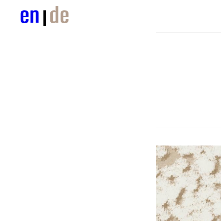
en
de
© GTL
© GTL