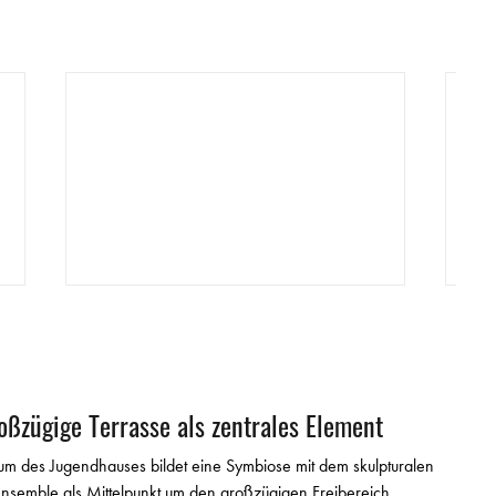
© GTL
oßzügige Terrasse als zentrales Element
um des Jugendhauses bildet eine Symbiose mit dem skulpturalen
semble als Mittelpunkt um den großzügigen Freibereich.