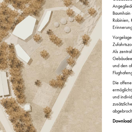
Angegliede
Baumhain d
Robinien,
Erinnerun
Vorgelager
Zufahrtszo
Als zentra
Gebäudeen
und den of
Flughafen
Die offene
ermöglicht
und indivi
zusätzlich
abgebroch
Download 