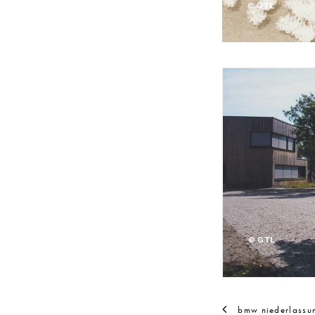
© GTL
© GTL
bmw niederlassun