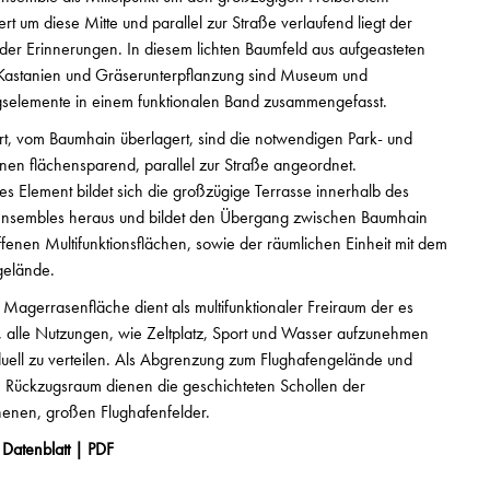
rt um diese Mitte und parallel zur Straße verlaufend liegt der
er Erinnerungen. In diesem lichten Baumfeld aus aufgeasteten
 Kastanien und Gräserunterpflanzung sind Museum und
gselemente in einem funktionalen Band zusammengefasst.
t, vom Baumhain überlagert, sind die notwendigen Park- und
nen flächensparend, parallel zur Straße angeordnet.
les Element bildet sich die großzügige Terrasse innerhalb des
sembles heraus und bildet den Übergang zwischen Baumhain
fenen Multifunktionsflächen, sowie der räumlichen Einheit mit dem
gelände.
 Magerrasenfläche dient als multifunktionaler Freiraum der es
, alle Nutzungen, wie Zeltplatz, Sport und Wasser aufzunehmen
duell zu verteilen. Als Abgrenzung zum Flughafengelände und
e Rückzugsraum dienen die geschichteten Schollen der
enen, großen Flughafenfelder.
Datenblatt | PDF