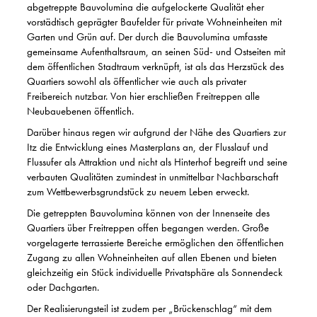
abgetreppte Bauvolumina die aufgelockerte Qualität eher
vorstädtisch geprägter Baufelder für private Wohneinheiten mit
Garten und Grün auf. Der durch die Bauvolumina umfasste
gemeinsame Aufenthaltsraum, an seinen Süd- und Ostseiten mit
dem öffentlichen Stadtraum verknüpft, ist als das Herzstück des
Quartiers sowohl als öffentlicher wie auch als privater
Freibereich nutzbar. Von hier erschließen Freitreppen alle
Neubauebenen öffentlich.
Darüber hinaus regen wir aufgrund der Nähe des Quartiers zur
Itz die Entwicklung eines Masterplans an, der Flusslauf und
Flussufer als Attraktion und nicht als Hinterhof begreift und seine
verbauten Qualitäten zumindest in unmittelbar Nachbarschaft
zum Wettbewerbsgrundstück zu neuem Leben erweckt.
Die getreppten Bauvolumina können von der Innenseite des
Quartiers über Freitreppen offen begangen werden. Große
vorgelagerte terrassierte Bereiche ermöglichen den öffentlichen
Zugang zu allen Wohneinheiten auf allen Ebenen und bieten
gleichzeitig ein Stück individuelle Privatsphäre als Sonnendeck
oder Dachgarten.
Der Realisierungsteil ist zudem per „Brückenschlag“ mit dem