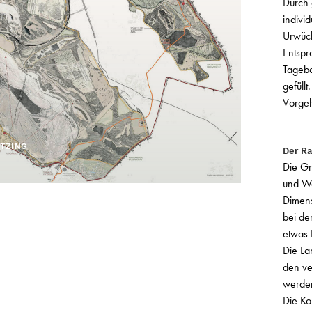
Durch 
indivi
Urwüch
Entspr
Tageba
gefüll
Vorge
TZING
Der R
Die Gr
und Wa
Dimens
bei de
etwas 
Die La
den ve
werden
Die Ko