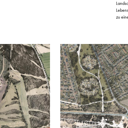
Landsc
Lebens
zu ein