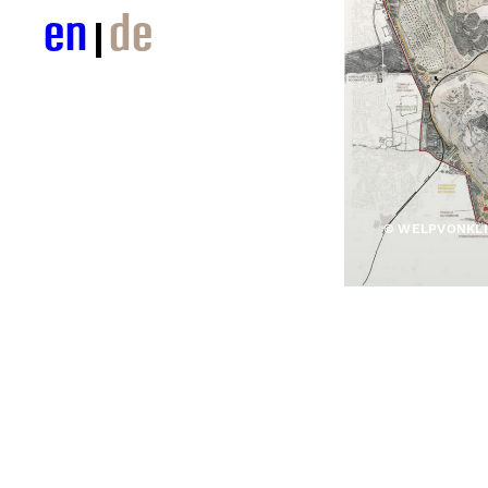
en
de
© WELPVONKLI