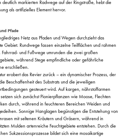
ch deutlich markierten Radwege auf der Ringstraße, hebt die
ng als artifizielles Element hervor.
und Pfade
ingliedriges Netz aus Pfaden und Wegen durchzieht das
e Gebiet. Rundwege fassen einzelne Teilflächen und rahmen
n. Fahrrad- und Fußwege umrunden die zwei großen
ebiete, während Stege empfindliche oder gefährliche
he erschließen.
tur erobert das Revier zurück – ein dynamischer Prozess, der
die Beschaffenheit des Substrats und die jeweiligen
rtbedingungen gesteuert wird. Auf kargen, nährstoffarmen
setzen sich zunächst Pionierpflanzen wie Moose, Flechten
rken durch, während in feuchteren Bereichen Weiden und
gedeihen. Sonnige Hanglagen begünstigen die Entstehung von
nrasen mit seltenen Kräutern und Gräsern, während in
tzten Mulden artenreiche Feuchtgebiete entstehen. Durch die
ichen Sukzessionsprozesse bildet sich eine mosaikartige