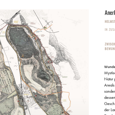
Aner
HELMS
IN ZUS
ZWISCH
BEWUN
Wunde
Mystis
Natur 
Areals
sonder
dessen
Geschi
der La