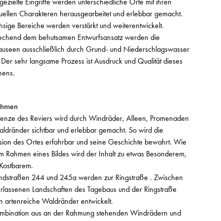
gezielte Eingriffe werden unterschiedliche Orte mit ihren
duellen Charakteren herausgearbeitet und erlebbar gemacht.
sige Bereiche werden verstärkt und weiterentwickelt.
echend dem behutsamen Entwurfsansatz werden die
useen ausschließlich durch Grund- und Niederschlagswasser
t. Der sehr langsame Prozess ist Ausdruck und Qualität dieses
hens.
ahmen
enze des Reviers wird durch Windräder, Alleen, Promenaden
ldränder sichtbar und erlebbar gemacht. So wird die
ion des Ortes erfahrbar und seine Geschichte bewahrt. Wie
m Rahmen eines Bildes wird der Inhalt zu etwas Besonderem,
Kostbarem.
ndstraßen 244 und 245a werden zur Ringstraße . Zwischen
rlassenen Landschaften des Tagebaus und der Ringstraße
 artenreiche Waldränder entwickelt.
mbination aus an der Rahmung stehenden Windrädern und