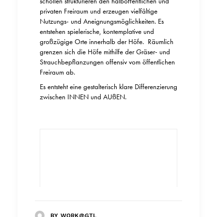
schollen strukturieren den halböffentlichen und
privaten Freiraum und erzeugen vielfältige
Nutzungs- und Aneignungsmöglichkeiten. Es
entstehen spielerische, kontemplative und
großzügige Orte innerhalb der Höfe.
Räumlich
grenzen sich die Höfe mithilfe der Gräser- und
Strauchbepflanzungen offensiv vom öffentlichen
Freiraum ab.
Es entsteht eine gestalterisch klare Differenzierung
zwischen INNEN und AUßEN.
© LH ARCHITEKTEN
BY WORK@GTL