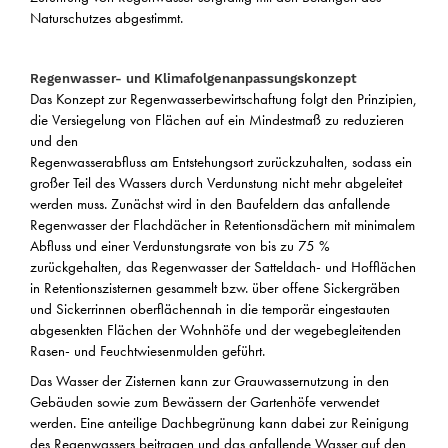
Naturschutzes abgestimmt.
Regenwasser- und Klimafolgenanpassungskonzept
Das Konzept zur Regenwasserbewirtschaftung folgt den Prinzipien,
die Versiegelung von Flächen auf ein Mindestmaß zu reduzieren
und den
Regenwasserabfluss am Entstehungsort zurückzuhalten, sodass ein
großer Teil des Wassers durch Verdunstung nicht mehr abgeleitet
werden muss. Zunächst wird in den Baufeldern das anfallende
Regenwasser der Flachdächer in Retentionsdächern mit minimalem
Abfluss und einer Verdunstungsrate von bis zu 75 %
zurückgehalten, das Regenwasser der Satteldach- und Hofflächen
in Retentionszisternen gesammelt bzw. über offene Sickergräben
und Sickerrinnen oberflächennah in die temporär eingestauten
abgesenkten Flächen der Wohnhöfe und der wegebegleitenden
Rasen- und Feuchtwiesenmulden geführt.
Das Wasser der Zisternen kann zur Grauwassernutzung in den
Gebäuden sowie zum Bewässern der Gartenhöfe verwendet
werden. Eine anteilige Dachbegrünung kann dabei zur Reinigung
des Regenwassers beitragen und das anfallende Wasser auf den