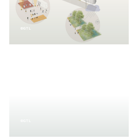
©GTL
©GTL