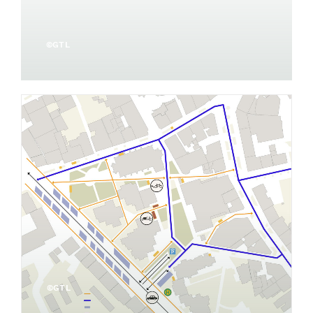
©GTL
©GTL