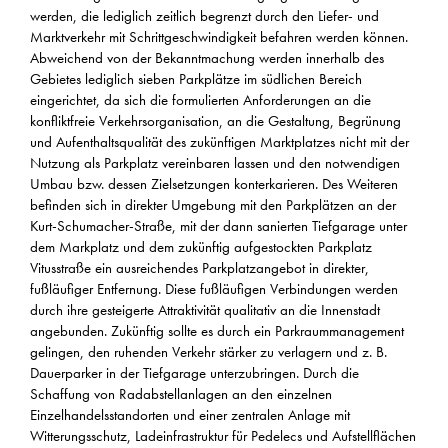
werden, die lediglich zeitlich begrenzt durch den Liefer- und
Marktverkehr mit Schrittgeschwindigkeit befahren werden können.
Abweichend von der Bekanntmachung werden innerhalb des
Gebietes lediglich sieben Parkplätze im südlichen Bereich
eingerichtet, da sich die formulierten Anforderungen an die
konfliktfreie Verkehrsorganisation, an die Gestaltung, Begrünung
und Aufenthaltsqualität des zukünftigen Marktplatzes nicht mit der
Nutzung als Parkplatz vereinbaren lassen und den notwendigen
Umbau bzw. dessen Zielsetzungen konterkarieren. Des Weiteren
befinden sich in direkter Umgebung mit den Parkplätzen an der
Kurt-Schumacher-Straße, mit der dann sanierten Tiefgarage unter
dem Markplatz und dem zukünftig aufgestockten Parkplatz
Vitusstraße ein ausreichendes Parkplatzangebot in direkter,
fußläufiger Entfernung. Diese fußläufigen Verbindungen werden
durch ihre gesteigerte Attraktivität qualitativ an die Innenstadt
angebunden. Zukünftig sollte es durch ein Parkraummanagement
gelingen, den ruhenden Verkehr stärker zu verlagern und z. B.
Dauerparker in der Tiefgarage unterzubringen. Durch die
Schaffung von Radabstellanlagen an den einzelnen
Einzelhandelsstandorten und einer zentralen Anlage mit
Witterungsschutz, Ladeinfrastruktur für Pedelecs und Aufstellflächen