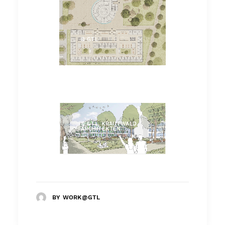
© GTL
© GTL, KRAUTWALD
ARCHITEKTEN
BY WORK@GTL